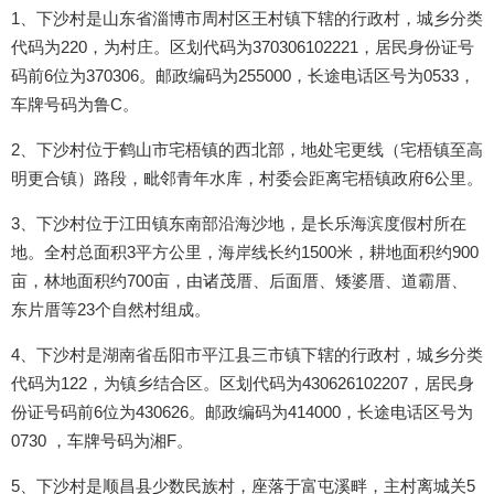
1、下沙村是山东省淄博市周村区王村镇下辖的行政村，城乡分类
代码为220，为村庄。区划代码为370306102221，居民身份证号
码前6位为370306。邮政编码为255000，长途电话区号为0533，
车牌号码为鲁C。
2、下沙村位于鹤山市宅梧镇的西北部，地处宅更线（宅梧镇至高
明更合镇）路段，毗邻青年水库，村委会距离宅梧镇政府6公里。
3、下沙村位于江田镇东南部沿海沙地，是长乐海滨度假村所在
地。全村总面积3平方公里，海岸线长约1500米，耕地面积约900
亩，林地面积约700亩，由诸茂厝、后面厝、矮婆厝、道霸厝、
东片厝等23个自然村组成。
4、下沙村是湖南省岳阳市平江县三市镇下辖的行政村，城乡分类
代码为122，为镇乡结合区。区划代码为430626102207，居民身
份证号码前6位为430626。邮政编码为414000，长途电话区号为
0730 ，车牌号码为湘F。
5、下沙村是顺昌县少数民族村，座落于富屯溪畔，主村离城关5