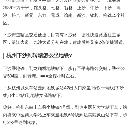
下沙街道位于开发区中部，为开发区管委会所在地。全境地域面
积89平方千米，辖头格、七格、智格、上沙、中沙、下沙、高
沙、松合、新元、东方、元成、湾南、新沙、铭和、杭铣15个社
区。
下沙街道辖区交通便捷，目前有下沙路、德胜快速路通往主城
区，沿江大道、九沙大道分别在建，建成后将又多2条便捷通道。
杭州下沙到转塘怎么坐地铁?
下沙乘地铁，到龙翔桥地铁站下，步行至平海路公交站，乘坐公
交504路，到转塘。===全程小时左右。
：从杭州城火车站走到地铁城站A2出入口乘坐 地铁一号线(下沙
线) (坐17站)到地铁文泽路站下。
你好，杭州东站上车乘坐地铁4号线，到达中医药大学站下车，站
内换乘中医药大学站上车乘坐地铁6号线到达美院象山站下车，步
行2公里达到转塘。