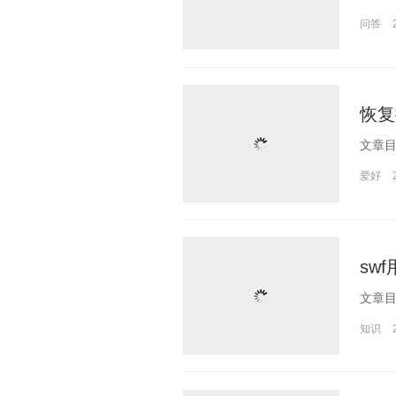
问答
恢复
爱好
sw
知识