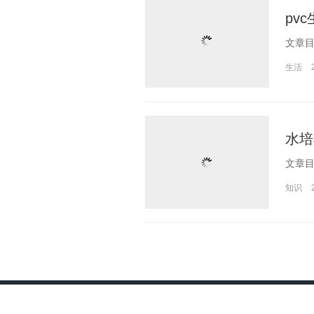
pv
生活
水培
知识