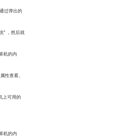
。通过弹出的
统” ，然后就
算机的内
击属性查看。
机上可用的
算机的内