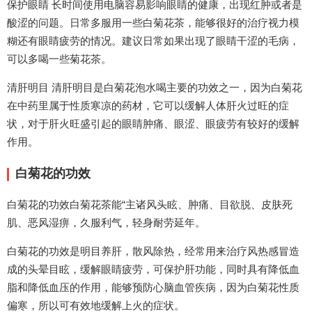
保护眼睛 长时间使用电脑容易影响眼睛的健康，出现红肿或者是
酸涩的问题。日常多服用一些白菊花茶，能够很好的治疗视力模
糊还有眼睛疲劳的情况。建议日常如果出现了眼睛干涩的毛病，
可以多喝一些菊花茶。
清肝明目 清肝明目是白菊花泡水喝主要的功效之一，因为白菊花
在中药里属于性质寒凉的药材，它可以缓解人体肝火过旺的症
状，对于肝火旺盛引起的眼睛肿痛、眼涩、眼疲劳有较好的缓解
作用。
白菊花的功效
白菊花的功效白菊花茶能“主诸风头眩、肿痛、目欲脱、皮肤死
肌、恶风湿痹，久服利气，轻身耐劳延年。
白菊花的功效是明目养肝，散风除热，经常用来治疗风热感冒造
成的头晕目眩，缓解眼睛疲劳，可保护肝功能，同时具有降低血
脂和降低血压的作用，能够预防心脑血管疾病，因为白菊花性质
偏寒，所以可有效地缓解上火的症状。