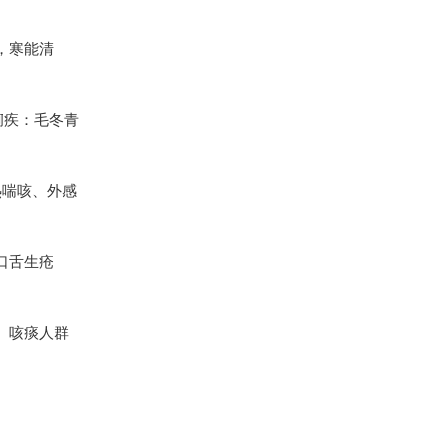
，寒能清
痢疾：毛冬青
热喘咳、外感
口舌生疮
、咳痰人群