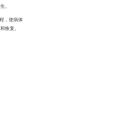
发生。
程，使病体
炼和恢复。