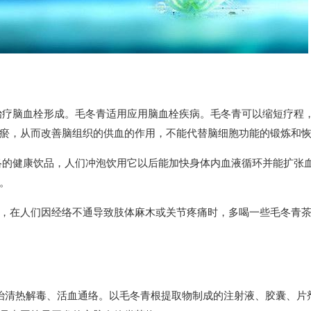
治疗脑血栓形成。毛冬青适用应用脑血栓疾病。毛冬青可以缩短疗程
瘀，从而改善脑组织的供血的作用，不能代替脑细胞功能的锻炼和
络的健康饮品，人们冲泡饮用它以后能加快身体内血液循环并能扩张
。
，在人们因经络不通导致肢体麻木或关节疼痛时，多喝一些毛冬青
治清热解毒、活血通络。以毛冬青根提取物制成的注射液、胶囊、片