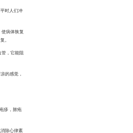
，平时人们冲
，使病体恢复
恢复。
血管，它能阻
清凉的感觉，
。
疱疹，脓疱
或消除心律紊