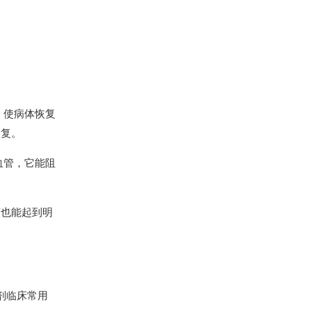
，使病体恢复
恢复。
血管，它能阻
茶也能起到明
剂临床常用