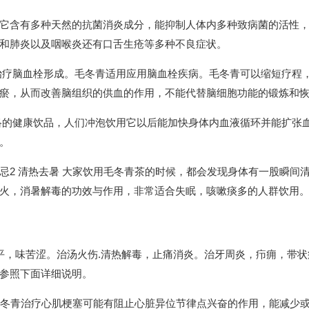
它含有多种天然的抗菌消炎成分，能抑制人体内多种致病菌的活性
和肺炎以及咽喉炎还有口舌生疮等多种不良症状。
治疗脑血栓形成。毛冬青适用应用脑血栓疾病。毛冬青可以缩短疗程
瘀，从而改善脑组织的供血的作用，不能代替脑细胞功能的锻炼和
络的健康饮品，人们冲泡饮用它以后能加快身体内血液循环并能扩张
。
忌2 清热去暑 大家饮用毛冬青茶的时候，都会发现身体有一股瞬间
火，消暑解毒的功效与作用，非常适合失眠，咳嗽痰多的人群饮用
平，味苦涩。治汤火伤.清热解毒，止痛消炎。治牙周炎，疖痈，带状
参照下面详细说明。
，毛冬青治疗心肌梗塞可能有阻止心脏异位节律点兴奋的作用，能减少