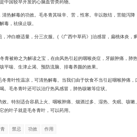
是中国较早开发的心脑血管类药物。
，清热解毒的功效。毛冬青其味辛、苦，性寒。辛以散结，苦能泻降
解毒，祛痰止咳。
煎，冲白糖适量，分三次服。(《广西中草药》)治感冒，扁桃体炎，
 毛冬青被称之为解读之宝，在由风热引起的咽喉炎症，牙龈肿痛，肺
咳平喘、生津止渴、预防流脑、排毒养颜的效果。
毛冬青叶性温凉，可清热解毒。当我们由于饮食不当引起咽喉肿痛，
喝。毛冬青叶还可以治疗热风感冒，肺热咳嗽等症状。
功效。特别适合容易上火、咽喉肿痛、烟酒过多、湿热、失眠、咳嗽
它的叶子就是毛冬青叶，可以药用。
冬青
禁忌
功效
作用