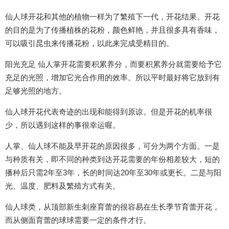
仙人球开花和其他的植物一样为了繁殖下一代，开花结果。开花
的目的是为了传播植株的花粉，颜色鲜艳，并且很多具有香味，
可以吸引昆虫来传播花粉，以此来完成受精目的。
阳光充足 仙人掌开花需要积累养分，而要积累养分就需要给予它
充足的光照，增加它光合作用的效率。所以平时最好将它放到有
足够光照的地方。
仙人球开花代表奇迹的出现和能得到原谅。但是开花的机率很
少，所以遇到这样的事很幸运喔。
人掌、仙人球不能及早开花的原因很多，可分为两个方面。一是
与种质有关，即不同的种类到达开花需要的年份相差较大，短的
播种后只需2年至3年，长的时间达20年至30年或更长。二是与阳
光、温度、肥料及繁殖方式有关。
仙人球类，从顶部新生刺座育蕾的很容易在生长季节育蕾开花，
而从侧面育蕾的球球需要一定的条件才行。