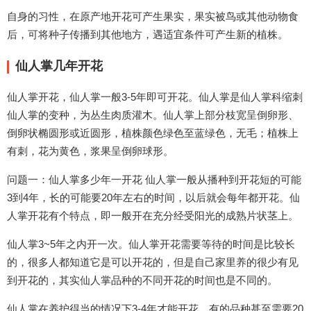
自身的习性，在原产地开花可产生果实，果实被鸟或其他动物食
后，可将种子传播到其他地方，遇适宜条件可产生新的植株。
仙人掌几年开花
仙人掌开花，仙人掌一般3-5年即可开花。仙人掌是仙人掌科缩刺
仙人掌的变种，为丛生肉质灌木。仙人掌上部分枝宽呈倒卵形、
倒卵状椭圆形或近圆形，植株颜色绿色至蓝绿色，无毛；植株上
有刺，花为黄色，浆果呈倒卵球形。
问题一：仙人掌多少年一开花 仙人掌一般从播种到开花短的可能
3到4年，长的可能要20年左右的时间，以后就会每年都开花。仙
人掌开花有个特点，即一般开在充分经受阳光的成熟片状茎上。
仙人掌3~5年之内开一次。仙人掌开花需要等待的时间是比较长
的，很多人都知道它是可以开花的，但是自己家里养的很少有见
到开花的，其实仙人掌品种的不同开花的时间也是不同的。
仙人掌在养护得当的情况下3-4年才能开花，有的品种甚至需要20