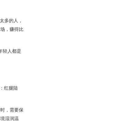
请太多的人，
市场，赚得比
年轻人都是
龟：红腿陆
宫时，需要保
环境湿润温