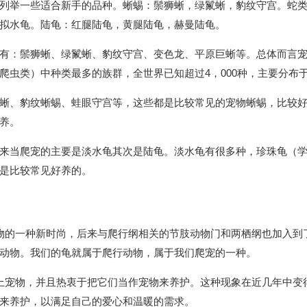
列举一些适合新手的品种。蜥蜴：鬃狮蜥，绿鬣蜥，豹纹守宫。蛇
拟水龟。陆龟：红腿陆龟，黄腿陆龟，赫曼陆龟。
有：鬃狮蜥、绿鬣蜥、豹纹守宫、变色龙、平原巨蜥等。总体而言
爬虫类）中种类最多的族群，全世界已知超过4，000种，主要分布
蜥、豹纹蜥蜴、蛙眼守宫等，这些都是比较常见的宠物蜥蜴，比较
养。
来当爬宠的主要是淡水龟其次是陆龟。淡水龟有很多种，珍珠龟（
是比较常见好养的。
物的一种新时尚，后来与爬行纲相关的节肢动物门和两栖纲也加入到
动物。我们的龟就属于爬行动物，属于我们爬宠的一种。
上宠物，并且热衷于把它们当作宠物来养护。这种现象在近几年中变
来养护，以满足自己的爱心和温暖的需求。