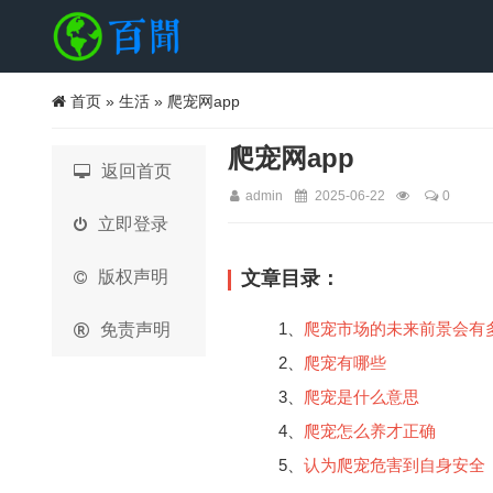
首页
»
生活
» 爬宠网app
爬宠网app
返回首页
admin
2025-06-22
0
立即登录
版权声明
文章目录：
1、
爬宠市场的未来前景会有
免责声明
2、
爬宠有哪些
3、
爬宠是什么意思
4、
爬宠怎么养才正确
5、
认为爬宠危害到自身安全