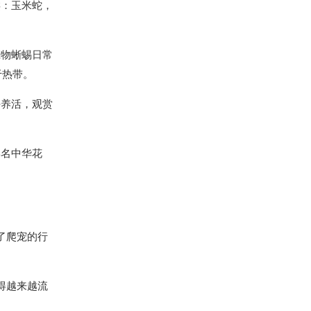
类：玉米蛇，
宠物蜥蜴日常
于热带。
好养活，观赏
学名中华花
了爬宠的行
得越来越流