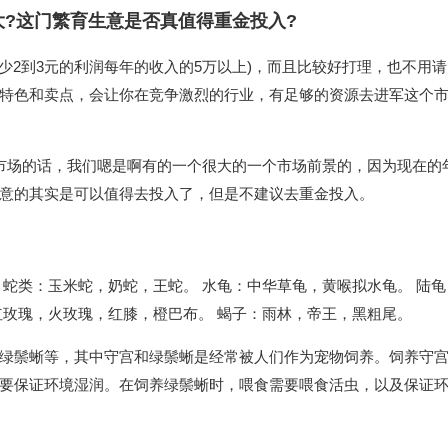
?这门繁育生意是否真值得重金投入?
碗最少2到3元的利润每年的收入的5万以上)，而且比较好打理，也不用
特色和卖点，会让你在竞争激烈的行业，有足够的资源去进军这个
市场的话，我们嗯是啊有的一个很大的一个市场前景的，因为现在的
意的其实是可以值得去投入了，但是不建议去重金投入。
 蛇类：玉米蛇，奶蛇，王蛇。 水龟：中华草龟，黄喉拟水龟。 陆
红玫瑰，火玫瑰，红膝，橙巴布。 蝎子：雨林，帝王，黑粗尾。
绿鬃蜥等，其中守宫和绿鬃蜥是经常被人们作为宠物饲养。饲养守
需要保证环境湿润。在饲养绿鬃蜥时，喂食需要喂食活虫，以及保证