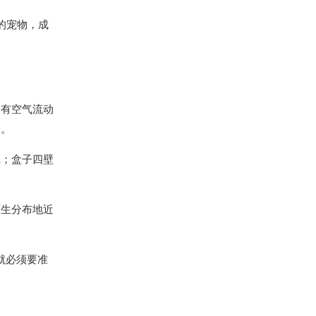
的宠物，成
、有空气流动
择。
纸；盒子四壁
原生分布地近
就必须要准