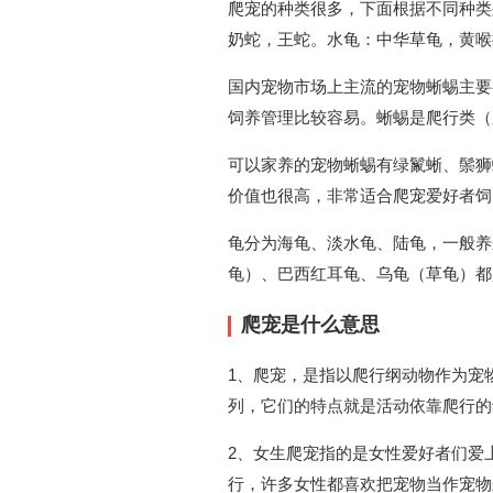
爬宠的种类很多，下面根据不同种类
奶蛇，王蛇。水龟：中华草龟，黄喉
国内宠物市场上主流的宠物蜥蜴主要
饲养管理比较容易。蜥蜴是爬行类（
可以家养的宠物蜥蜴有绿鬣蜥、鬃狮
价值也很高，非常适合爬宠爱好者饲
龟分为海龟、淡水龟、陆龟，一般养
龟）、巴西红耳龟、乌龟（草龟）都
爬宠是什么意思
1、爬宠，是指以爬行纲动物作为宠
列，它们的特点就是活动依靠爬行的
2、女生爬宠指的是女性爱好者们爱
行，许多女性都喜欢把宠物当作宠物