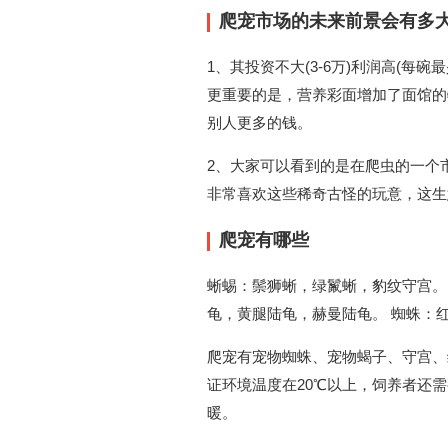
爬宠市场的未来前景会有多大
1、其投资不大(3-6万)利润高(每
更重要的是，营养彩面增加了面馆的
别人更多的钱。
2、大家可以看到的是在爬虫的一个
非常喜欢这些稀奇古怪的玩意，这生
爬宠有哪些
蜥蜴：鬃狮蜥，绿鬣蜥，豹纹守宫。
龟，黄腿陆龟，赫曼陆龟。 蜘蛛：
爬宠有宠物蜘蛛、宠物蝎子、守宫、
证环境温度在20℃以上，饲养者还
暖。