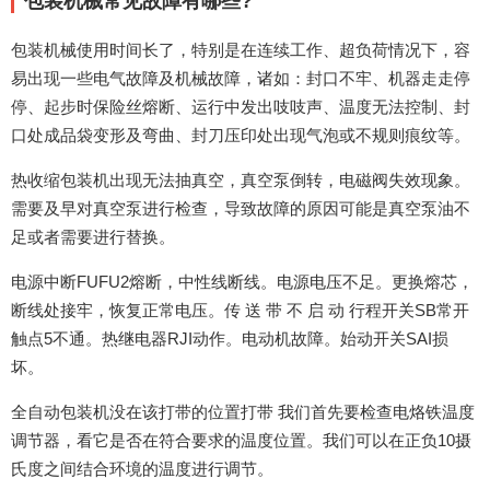
包装机械常见故障有哪些?
包装机械使用时间长了，特别是在连续工作、超负荷情况下，容
易出现一些电气故障及机械故障，诸如：封口不牢、机器走走停
停、起步时保险丝熔断、运行中发出吱吱声、温度无法控制、封
口处成品袋变形及弯曲、封刀压印处出现气泡或不规则痕纹等。
热收缩包装机出现无法抽真空，真空泵倒转，电磁阀失效现象。
需要及早对真空泵进行检查，导致故障的原因可能是真空泵油不
足或者需要进行替换。
电源中断FUFU2熔断，中性线断线。电源电压不足。更换熔芯，
断线处接牢，恢复正常电压。传 送 带 不 启 动 行程开关SB常开
触点5不通。热继电器RJI动作。电动机故障。始动开关SAI损
坏。
全自动包装机没在该打带的位置打带 我们首先要检查电烙铁温度
调节器，看它是否在符合要求的温度位置。我们可以在正负10摄
氏度之间结合环境的温度进行调节。