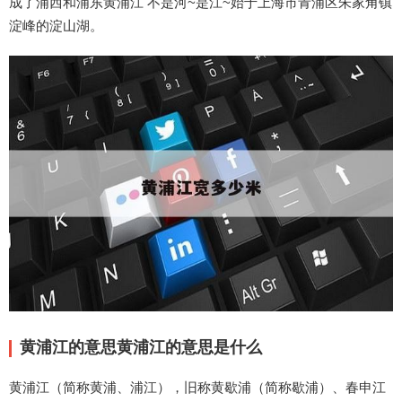
成了浦西和浦东黄浦江 不是河~是江~始于上海市青浦区朱家角镇
淀峰的淀山湖。
黄浦江的意思黄浦江的意思是什么
黄浦江（简称黄浦、浦江），旧称黄歇浦（简称歇浦）、春申江