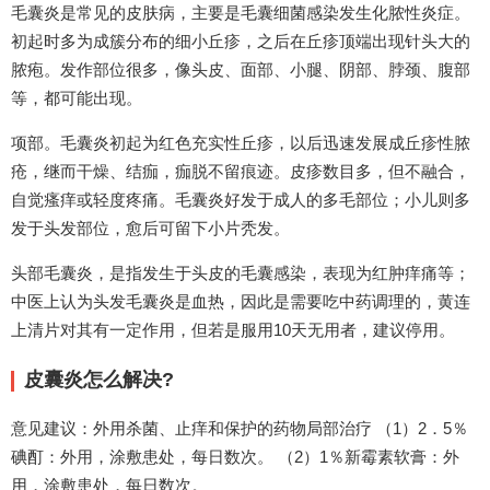
毛囊炎是常见的皮肤病，主要是毛囊细菌感染发生化脓性炎症。
初起时多为成簇分布的细小丘疹，之后在丘疹顶端出现针头大的
脓疱。发作部位很多，像头皮、面部、小腿、阴部、脖颈、腹部
等，都可能出现。
项部。毛囊炎初起为红色充实性丘疹，以后迅速发展成丘疹性脓
疮，继而干燥、结痂，痂脱不留痕迹。皮疹数目多，但不融合，
自觉瘙痒或轻度疼痛。毛囊炎好发于成人的多毛部位；小儿则多
发于头发部位，愈后可留下小片秃发。
头部毛囊炎，是指发生于头皮的毛囊感染，表现为红肿痒痛等；
中医上认为头发毛囊炎是血热，因此是需要吃中药调理的，黄连
上清片对其有一定作用，但若是服用10天无用者，建议停用。
皮囊炎怎么解决?
意见建议：外用杀菌、止痒和保护的药物局部治疗 （1）2．5％
碘酊：外用，涂敷患处，每日数次。 （2）1％新霉素软膏：外
用，涂敷患处，每日数次。