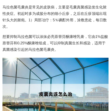
马拉色菌毛囊炎是常见的皮肤病，主要是毛囊真菌感染发生化脓
性炎症。初起时多为成簇分布的细小丘疹，之后在丘疹顶端出现
针头大的脓疱。1）局部冶疗：5％碘酊外用，涂敷患处，每日数
次。
想要抑制马拉色菌可以涂抹必亮萘替芬酮康唑乳膏，它由1%盐酸
萘替芬和0.25%酮康唑组成，可以抑制真菌生长和感染，适用于
真菌感染引起的马拉色菌毛囊炎。