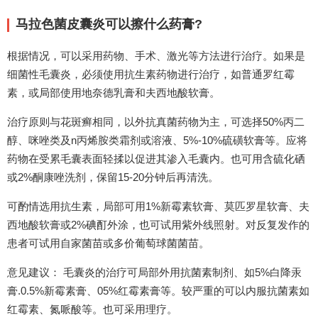
马拉色菌皮囊炎可以擦什么药膏?
根据情况，可以采用药物、手术、激光等方法进行治疗。如果是
细菌性毛囊炎，必须使用抗生素药物进行治疗，如普通罗红霉
素，或局部使用地奈德乳膏和夫西地酸软膏。
治疗原则与花斑癣相同，以外抗真菌药物为主，可选择50%丙二
醇、咪唑类及n丙烯胺类霜剂或溶液、5%-10%硫磺软膏等。应将
药物在受累毛囊表面轻揉以促进其渗入毛囊内。也可用含硫化硒
或2%酮康唑洗剂，保留15-20分钟后再清洗。
可酌情选用抗生素，局部可用1%新霉素软膏、莫匹罗星软膏、夫
西地酸软膏或2%碘酊外涂，也可试用紫外线照射。对反复发作的
患者可试用自家菌苗或多价葡萄球菌菌苗。
意见建议： 毛囊炎的治疗可局部外用抗菌素制剂、如5%白降汞
膏.0.5%新霉素膏、05%红霉素膏等。较严重的可以内服抗菌素如
红霉素、氮哌酸等。也可采用理疗。