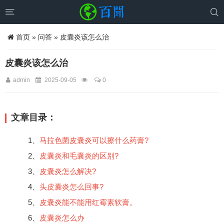


首页
»
问答
» 皮囊炎该怎么治
皮囊炎该怎么治
admin
2025-09-05
0
文章目录：
1、
马拉色菌皮囊炎可以擦什么药膏?
2、
皮囊炎和毛囊炎的区别?
3、
皮囊炎怎么解决?
4、
头皮囊炎怎么回事?
5、
皮囊炎能不能用红霉素软膏。
6、
皮囊炎怎么办