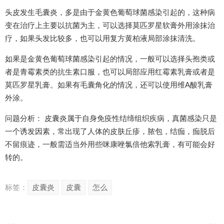
头皮发生毛囊炎，多是由于金黄色葡萄球菌感染引起的，这种病
变在治疗上主要以抗菌为主，可以选择莫匹罗星软膏外用涂抹治
疗，如果头发比较多，也可以用复方黄柏液局部涂抹清洗。
如果是金黄色葡萄球菌感染引起的情况，一般可以选择头孢类或
者是青霉素类的抗生素口服，也可以局部应用红霉素乳膏或者是
莫匹罗星乳膏。如果有毛囊角化的情况，还可以使用维A酸乳膏
外涂。
问题分析： 皮囊炎属于自身免疫性结缔组织疾病，真菌感染只是
一个诱发因素，常出现了人体的皮肤丘疹，脓包，结痂，痂脱后
不留痕迹，一般需适当外用些咪康唑氯倍他索乳膏，有可能会好
转的。
标签：
皮囊炎
皮囊
怎么