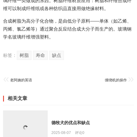
璃纤维一类做成的东西。树脂纤维材质应用：树脂和纤维合成纤
维可以制成纤维纸或各种纺织品直接用做绝缘材料。
合成树脂为高分子化合物，是由低分子原料――单体（如乙烯、
丙烯、氯乙烯等）通过聚合反应结合成大分子而生产的。玻璃钢
学名玻璃纤维增强塑料。
标签：
树脂
寿命
缺点
老阿姨的英语
缠绕机的操作
相关文章
德牧犬的优点和缺点
2025-08-07
评论
0