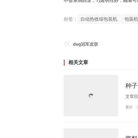
不会东倒西歪；7)透明性好，顾客
标签：
自动热收缩包装机
包装
dwg冠军皮肤
相关文章
种子
爱好