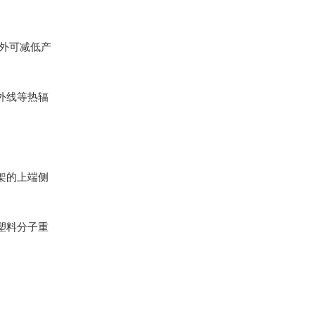
外可减低产
外线等热辐
。
架的上端侧
。
塑料分子重