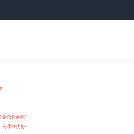
理
?
构是怎样的呢?
上有哪些优势?