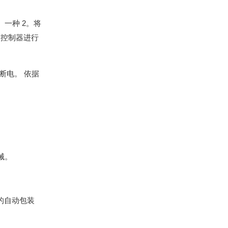
一种 2。将
度控制器进行
断电。 依据
械。
。
的自动包装