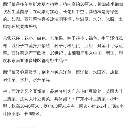
西洋菜是多年生挺水草本植物，植株高约30厘米，匍匐或半匍匐
状丛生茎圆形，在幼嫩时实心，长老后中空，其植株是青绿色
的。如图。西洋菜性喜冷凉湿润环境，对温度、水分、光照、土
壤等环境要求严格。
总状花序，花小、白色。长角果。种子很小，褐色。生于溪流浅
滩，以种子或茎扦插繁殖，种子可榨油供工业用，鲜茎叶可做蔬
菜。西洋菜原产于欧洲，19世纪，由葡萄牙引入中国，我国、印
度和东南亚很多地区都有野生品种。
西洋菜又称豆瓣菜，别名也叫东洋草、西洋菜、水田芥、凉菜、
耐生菜、水芥、水蔊菜等。
种，西洋菜又名豆瓣菜，品种分别为广东小叶豆瓣菜、英国大叶
豆瓣菜、江两大叶豆瓣菜。具体如下：广东小叶豆瓣菜：小叶
型，株高30-40厘米，茎粗0.9厘米左右，两边小叶2-3对，顶端小
叶卵圆形，长6厘米。