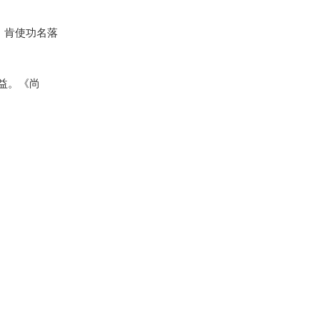
，肯使功名落
益。《尚