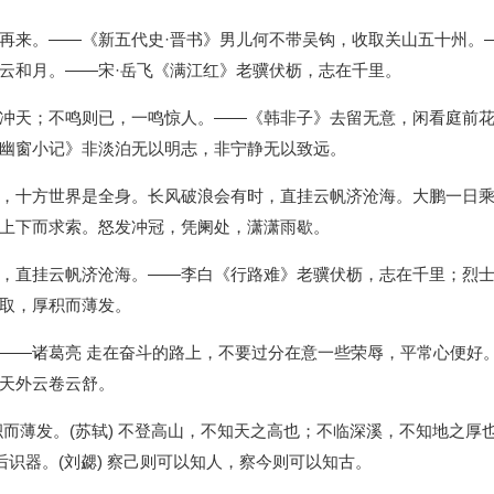
再来。——《新五代史·晋书》男儿何不带吴钩，收取关山五十州。—
云和月。——宋·岳飞《满江红》老骥伏枥，志在千里。
冲天；不鸣则已，一鸣惊人。——《韩非子》去留无意，闲看庭前
幽窗小记》非淡泊无以明志，非宁静无以致远。
，十方世界是全身。长风破浪会有时，直挂云帆济沧海。大鹏一日
上下而求索。怒发冲冠，凭阑处，潇潇雨歇。
，直挂云帆济沧海。——李白《行路难》老骥伏枥，志在千里；烈
取，厚积而薄发。
——诸葛亮 走在奋斗的路上，不要过分在意一些荣辱，平常心便好
天外云卷云舒。
而薄发。(苏轼) 不登高山，不知天之高也；不临深溪，不知地之厚也
后识器。(刘勰) 察己则可以知人，察今则可以知古。