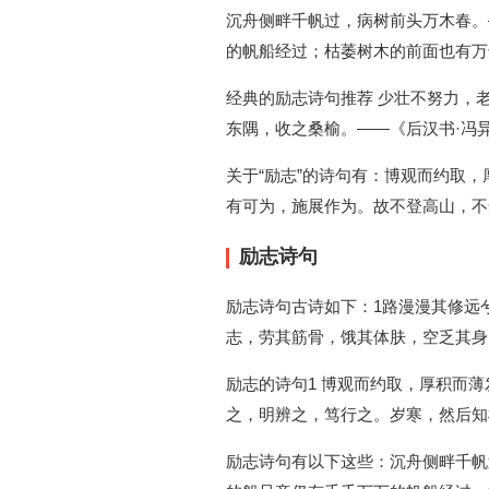
沉舟侧畔千帆过，病树前头万木春。
的帆船经过；枯萎树木的前面也有万
经典的励志诗句推荐 少壮不努力，
东隅，收之桑榆。——《后汉书·冯
关于“励志”的诗句有：博观而约取
有可为，施展作为。故不登高山，不
励志诗句
励志诗句古诗如下：1路漫漫其修远
志，劳其筋骨，饿其体肤，空乏其身
励志的诗句1 博观而约取，厚积而
之，明辨之，笃行之。岁寒，然后知
励志诗句有以下这些：沉舟侧畔千帆