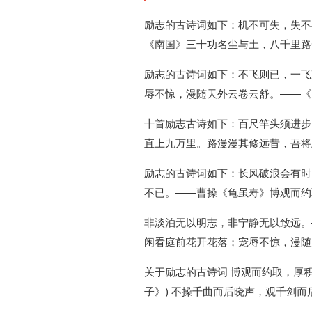
励志的古诗词如下：机不可失，失不
《南国》三十功名尘与土，八千里路
励志的古诗词如下：不飞则已，一飞
辱不惊，漫随天外云卷云舒。——《
十首励志古诗如下：百尺竿头须进步
直上九万里。路漫漫其修远昔，吾将
励志的古诗词如下：长风破浪会有时
不已。——曹操《龟虽寿》博观而约
非淡泊无以明志，非宁静无以致远。
闲看庭前花开花落；宠辱不惊，漫随
关于励志的古诗词 博观而约取，厚积
子》) 不操千曲而后晓声，观千剑而