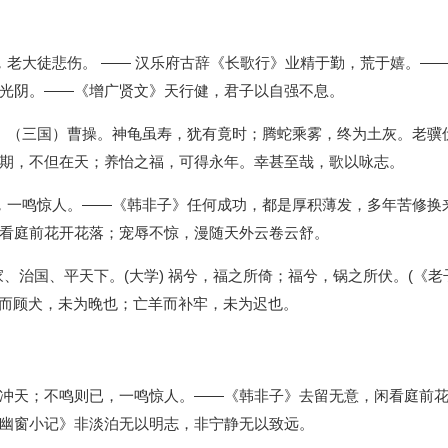
老大徒悲伤。 —— 汉乐府古辞《长歌行》业精于勤，荒于嬉。—— 
光阴。——《增广贤文》天行健，君子以自强不息。
》（三国）曹操。神龟虽寿，犹有竟时；腾蛇乘雾，终为土灰。老骥
期，不但在天；养怡之福，可得永年。幸甚至哉，歌以咏志。
，一鸣惊人。——《韩非子》任何成功，都是厚积薄发，多年苦修换
看庭前花开花落；宠辱不惊，漫随天外云卷云舒。
家、治国、平天下。(大学) 祸兮，福之所倚；福兮，锅之所伏。(《老子
见兔而顾犬，未为晚也；亡羊而补牢，未为迟也。
冲天；不鸣则已，一鸣惊人。——《韩非子》去留无意，闲看庭前
幽窗小记》非淡泊无以明志，非宁静无以致远。