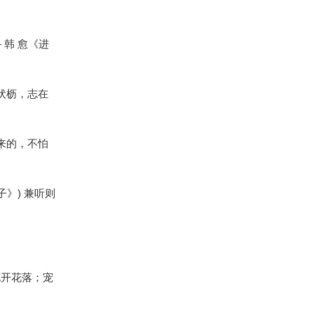
韩 愈《进
伏枥，志在
来的，不怕
》) 兼听则
花开花落；宠