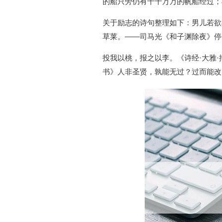
的船只旁仍有千千万万的帆船经过；
关于励志的诗句整理如下：男儿若欲
草莱。——司马光《和子渊除夜》停
投我以桃，报之以李。《诗经·大雅
书》人非圣贤，孰能无过？过而能改