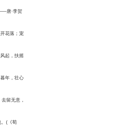
—唐·李贺
花开花落；宠
乘风起，扶摇
士暮年，壮心
。去留无意，
。(《荀