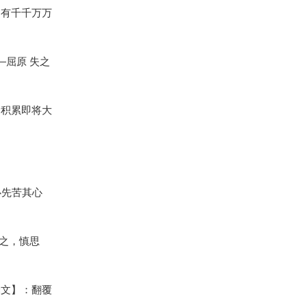
仍有千千万万
—屈原 失之
的积累即将大
必先苦其心
之，慎思
译文】：翻覆