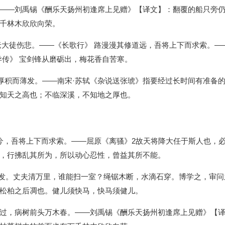
——刘禹锡《酬乐天扬州初逢席上见赠》【译文】：翻覆的船只旁
千林木欣欣向荣。
老大徒伤悲。——《长歌行》 路漫漫其修道远，吾将上下而求索。—
异传》 宝剑锋从磨砺出，梅花香自苦寒。
，厚积而薄发。——南宋·苏轼《杂说送张琥》指要经过长时间有准备
知天之高也；不临深溪，不知地之厚也。
兮，吾将上下而求索。——屈原《离骚》2故天将降大任于斯人也，
，行拂乱其所为，所以动心忍性，曾益其所不能。
薄发。丈夫清万里，谁能扫一室？绳锯木断，水滴石穿。博学之，审问
松柏之后凋也。健儿须快马，快马须健儿。
过，病树前头万木春。——刘禹锡《酬乐天扬州初逢席上见赠》【