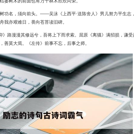
枯萎树木的前面也有万千林木欣欣向荣。
树功名，须向前头。——吴泳《上西平·送陈舍人》男儿努力平生志
舟我亦艰难日，畏向苍苔读旧碑。
·抑》路漫漫其修远兮，吾将上下而求索。屈原《离骚》满招损，谦受
，善莫大焉。《左传》前事不忘，后事之师。