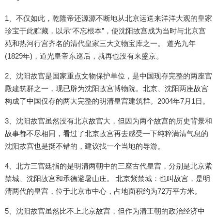
1、不仅如此，乾隆帝还源源不断地从北京运送来洋洋大观的皇家
珍宝于此贮藏，以示“不忘根本”，使沈阳故宫成为当时与北京宫
苑和热河行宫齐名的清代皇家三大文物宝库之一。 道光九年
(1829年)，道光皇帝东巡后，就再也没有来盛京。
2、沈阳故宫是国家重点文物保护单位，是中国现存完整的两座宫
殿建筑群之一，现已辟为沈阳故宫博物院。北京、沈阳两座故宫
构成了中国仅存的两大完整的明清皇宫建筑群。2004年7月1日。
3、沈阳故宫虽然没有北京故宫大，但因为两个故宫的历史背景和
故事都不尽相同，看过了北京故宫再去感受一下纯粹满清气息的
沈阳故宫也是挺不错的，建议找一个当地的导游。
4、北方三宫廷指的是明清两朝中的三座古代皇宫，分别是北京紫
禁城、沈阳故宫和承德避暑山庄。 北京紫禁城：也叫故宫，是明
清两代的皇宫，位于北京市中心，占地面积约为72万平方米。
5、沈阳故宫虽然比不上北京故宫，但作为清王朝的政治经济中