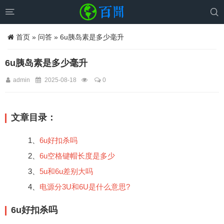


首页
»
问答
» 6u胰岛素是多少毫升
6u胰岛素是多少毫升
admin
2025-08-18
0
文章目录：
1、
6u好扣杀吗
2、
6u空格键帽长度是多少
3、
5u和6u差别大吗
4、
电源分3U和6U是什么意思?
6u好扣杀吗