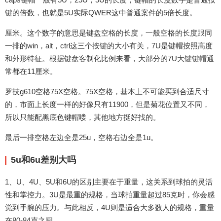
键的倍数，也就是5U实际QWER这中普通案件的5倍长度。
厘米。这个数字的意思是键盘空格的长度，一般空格的长度跟同
一排的win，alt，ctrl这三个按键的大小有关，7U是键帽按照高度
和外形特征。根据键盘客制化比例来看，大部分的7U大键键帽通
常都在11厘米。
罗技g610空格75X空格。75X空格，基本上不可能买到合适尺寸
的，市面上长度一样的好像只有11900，但是菊花位置又不同，
所以只能配黑底色键帽喽，其他地方挺好找的。
最后一排空格左边全是25u，空格右边全是1u。
5u和6u差别大吗
1、U、4U、5U和6U的区别主要在于重量，这关系到球拍的灵活
性和掌控力。3U是最重的规格，当球拍重量超过85克时，你会感
觉到手腕的压力。与此相反，4U则是适合大多数人的规格，重量
在80-84克之间。