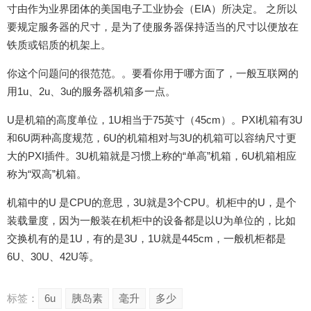
寸由作为业界团体的美国电子工业协会（EIA）所决定。 之所以
要规定服务器的尺寸，是为了使服务器保持适当的尺寸以便放在
铁质或铝质的机架上。
你这个问题问的很范范。。要看你用于哪方面了，一般互联网的
用1u、2u、3u的服务器机箱多一点。
U是机箱的高度单位，1U相当于75英寸（45cm）。PXI机箱有3U
和6U两种高度规范，6U的机箱相对与3U的机箱可以容纳尺寸更
大的PXI插件。3U机箱就是习惯上称的“单高”机箱，6U机箱相应
称为“双高”机箱。
机箱中的U 是CPU的意思，3U就是3个CPU。机柜中的U，是个
装载量度，因为一般装在机柜中的设备都是以U为单位的，比如
交换机有的是1U，有的是3U，1U就是445cm，一般机柜都是
6U、30U、42U等。
标签：
6u
胰岛素
毫升
多少