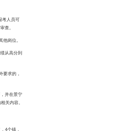
，报考人员可
格审查。
其他岗位。
成绩从高分到
外要求的，
序，并在景宁
的相关内容。
，4个镇，