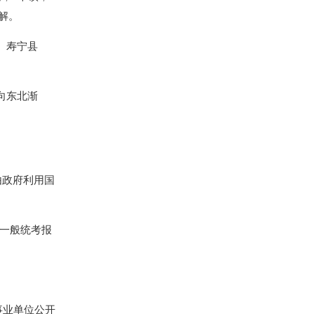
解。
、寿宁县
向东北渐
指由政府利用国
，一般统考报
。
事业单位公开