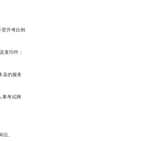
不受开考比例
件及复印件；
。
本县的服务
。
省人事考试网
岗位。