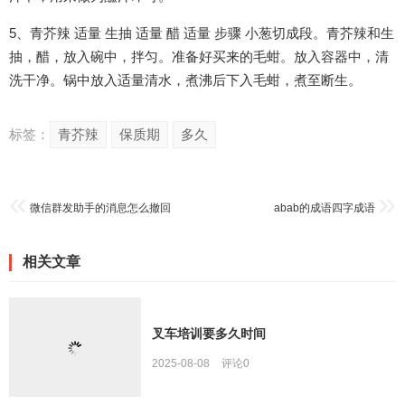
5、青芥辣 适量 生抽 适量 醋 适量 步骤 小葱切成段。青芥辣和生
抽，醋，放入碗中，拌匀。准备好买来的毛蚶。放入容器中，清
洗干净。锅中放入适量清水，煮沸后下入毛蚶，煮至断生。
标签：
青芥辣
保质期
多久
微信群发助手的消息怎么撤回
abab的成语四字成语
相关文章
叉车培训要多久时间
2025-08-08
评论
0