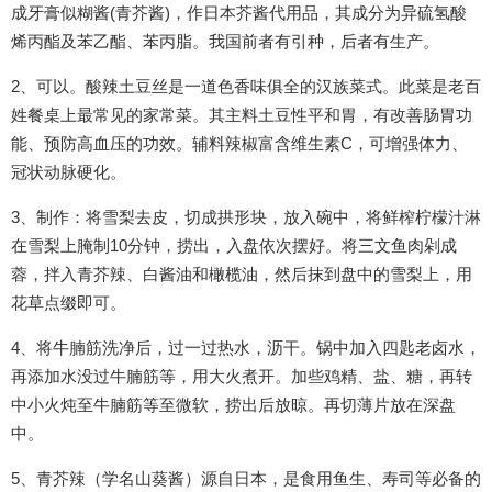
成牙膏似糊酱(青芥酱)，作日本芥酱代用品，其成分为异硫氢酸
烯丙酯及苯乙酯、苯丙脂。我国前者有引种，后者有生产。
2、可以。酸辣土豆丝是一道色香味俱全的汉族菜式。此菜是老百
姓餐桌上最常见的家常菜。其主料土豆性平和胃，有改善肠胃功
能、预防高血压的功效。辅料辣椒富含维生素C，可增强体力、
冠状动脉硬化。
3、制作：将雪梨去皮，切成拱形块，放入碗中，将鲜榨柠檬汁淋
在雪梨上腌制10分钟，捞出，入盘依次摆好。将三文鱼肉剁成
蓉，拌入青芥辣、白酱油和橄榄油，然后抹到盘中的雪梨上，用
花草点缀即可。
4、将牛腩筋洗净后，过一过热水，沥干。锅中加入四匙老卤水，
再添加水没过牛腩筋等，用大火煮开。加些鸡精、盐、糖，再转
中小火炖至牛腩筋等至微软，捞出后放晾。再切薄片放在深盘
中。
5、青芥辣（学名山葵酱）源自日本，是食用鱼生、寿司等必备的