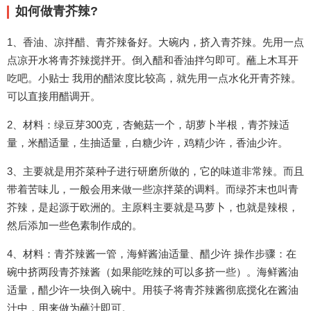
如何做青芥辣?
1、香油、凉拌醋、青芥辣备好。大碗内，挤入青芥辣。先用一点
点凉开水将青芥辣搅拌开。倒入醋和香油拌匀即可。蘸上木耳开
吃吧。小贴士 我用的醋浓度比较高，就先用一点水化开青芥辣。
可以直接用醋调开。
2、材料：绿豆芽300克，杏鲍菇一个，胡萝卜半根，青芥辣适
量，米醋适量，生抽适量，白糖少许，鸡精少许，香油少许。
3、主要就是用芥菜种子进行研磨所做的，它的味道非常辣。而且
带着苦味儿，一般会用来做一些凉拌菜的调料。而绿芥末也叫青
芥辣，是起源于欧洲的。主原料主要就是马萝卜，也就是辣根，
然后添加一些色素制作成的。
4、材料：青芥辣酱一管，海鲜酱油适量、醋少许 操作步骤：在
碗中挤两段青芥辣酱（如果能吃辣的可以多挤一些）。海鲜酱油
适量，醋少许一块倒入碗中。用筷子将青芥辣酱彻底搅化在酱油
汁中，用来做为蘸汁即可。