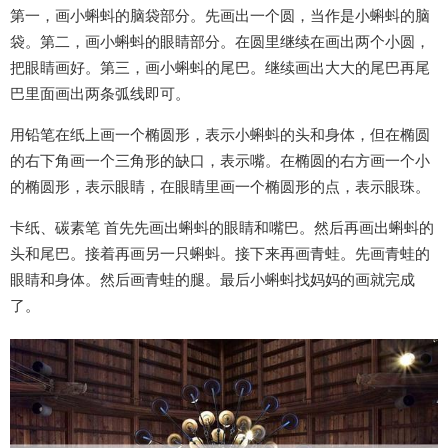
第一，画小蝌蚪的脑袋部分。先画出一个圆，当作是小蝌蚪的脑
袋。第二，画小蝌蚪的眼睛部分。在圆里继续在画出两个小圆，
把眼睛画好。第三，画小蝌蚪的尾巴。继续画出大大的尾巴再尾
巴里面画出两条弧线即可。
用铅笔在纸上画一个椭圆形，表示小蝌蚪的头和身体，但在椭圆
的右下角画一个三角形的缺口，表示嘴。在椭圆的右方画一个小
的椭圆形，表示眼睛，在眼睛里画一个椭圆形的点，表示眼珠。
卡纸、碳素笔 首先先画出蝌蚪的眼睛和嘴巴。然后再画出蝌蚪的
头和尾巴。接着再画另一只蝌蚪。接下来再画青蛙。先画青蛙的
眼睛和身体。然后画青蛙的腿。最后小蝌蚪找妈妈的画就完成
了。