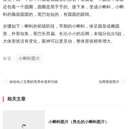
还包着一个圆圈，圆圈是黑乎乎的。接下来，变成小蝌蚪，小蝌
蚪的脑袋圆圆的，尾巴短短的，有圆圆的眼睛。
步骤如下：蝌蚪的初级阶段，早期的小蝌蚪，体呈圆形或椭圆
形，外形似鱼，尾巴长而扁。长出小小的后脚，末端分化出5趾，
大体形状没有变化，眼神可以更灵动，整体形状稍有增大。
标签：
小蝌蚪图片
娃哈哈八宝粥的营养价值和功效
拉网展架图片
相关文章
小蝌蚪图片（男生的小蝌蚪图片）