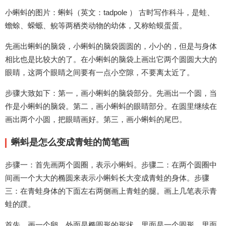
小蝌蚪的图片：蝌蚪（英文：tadpole ） 古时写作科斗，是蛙、
蟾蜍、蝾螈、鲵等两栖类动物的幼体，又称蛤蟆蛋蛋。
先画出蝌蚪的脑袋，小蝌蚪的脑袋圆圆的，小小的，但是与身体
相比也是比较大的了。在小蝌蚪的脑袋上画出它两个圆圆大大的
眼睛，这两个眼睛之间要有一点小空隙，不要离太近了。
步骤大致如下：第一，画小蝌蚪的脑袋部分。先画出一个圆，当
作是小蝌蚪的脑袋。第二，画小蝌蚪的眼睛部分。在圆里继续在
画出两个小圆，把眼睛画好。第三，画小蝌蚪的尾巴。
蝌蚪是怎么变成青蛙的简笔画
步骤一：首先画两个圆圈，表示小蝌蚪。步骤二：在两个圆圈中
间画一个大大的椭圆来表示小蝌蚪长大变成青蛙的身体。步骤
三：在青蛙身体的下面左右两侧画上青蛙的腿。画上几笔表示青
蛙的蹼。
首先，画一个卵，外面是椭圆形的形状，里面是一个圆形，里面