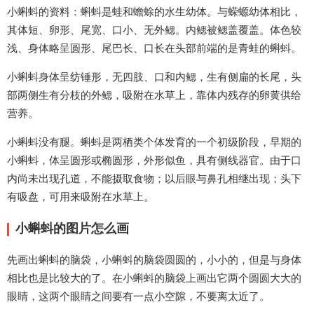
小蝌蚪的资料：蝌蚪是蛙和蟾蜍的水生幼体。与蝾螈幼体相比，
其体短、卵形、尾宽、口小、无外鳃。内鳃被鳃盖覆盖。体色较
浅、身体略呈圆形、尾巴长、口长在头部前端的是青蛙的蝌蚪。
小蝌蚪身体呈纺锤形，无四肢、口和内鳃，生有侧扁的长尾，头
部两侧生有分枝的外鳃，吸附在水草上，靠体内残存的卵黄供给
营养。
小蝌蚪没有腿。蝌蚪是两栖类个体发育的一个初级阶段，早期的
小蝌蚪，体呈圆形或椭圆形，外形似鱼，具有侧线器官。由于口
内尚未出现孔道，不能摄取食物；以后眼与鼻孔相继出现；头下
有吸盘，可用来吸附在水草上。
小蝌蚪的图片怎么画
先画出蝌蚪的脑袋，小蝌蚪的脑袋圆圆的，小小的，但是与身体
相比也是比较大的了。在小蝌蚪的脑袋上画出它两个圆圆大大的
眼睛，这两个眼睛之间要有一点小空隙，不要离太近了。