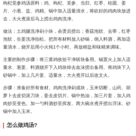
枸杞党参鸡汤原料：鸡、枸杞、党参、当归、红枣、桂圆、姜
片、小葱、盐、鸡精。锅中加入适量清水，将砍好的鸡肉块放进
去，大火煮滚后马上捞出鸡肉洗净。
做法：土鸡腿洗净剁小块，汆烫后捞出；香菇泡软、去蒂，红枣
泡软，生姜洗净拍松。把所有材料放入砂锅，倒入料酒，再加适
量清水，烧开后用小火炖1个小时。再放精盐和味精来调味。
主要的制作步骤：将三黄鸡收拾干净斩块备用。锅置火上加入适
量水、葱姜、料酒烧开下入鸡块焯去血沫捞出备用。将鸡块下入
砂锅中，加上几片姜、适量水，大火煮开以后改文火。
步骤：准备好所有食材。鸡肉洗净剁成块，玉米切断，山药、胡
萝卜去皮切滚刀块，姜去皮切片。锅中热油，加三片姜，加入鸡
肉炒至变色。加一勺料酒炒至挥发。两大碗水煮开捞出浮沫。砂
锅中加入玉米。
怎么做鸡汤?