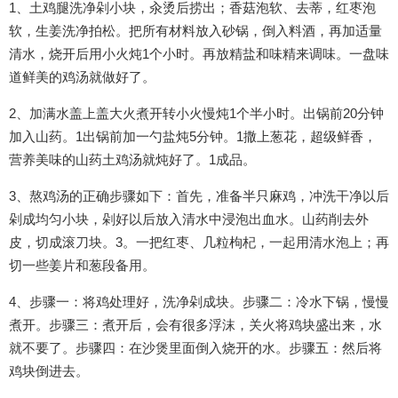
1、土鸡腿洗净剁小块，汆烫后捞出；香菇泡软、去蒂，红枣泡
软，生姜洗净拍松。把所有材料放入砂锅，倒入料酒，再加适量
清水，烧开后用小火炖1个小时。再放精盐和味精来调味。一盘味
道鲜美的鸡汤就做好了。
2、加满水盖上盖大火煮开转小火慢炖1个半小时。出锅前20分钟
加入山药。1出锅前加一勺盐炖5分钟。1撒上葱花，超级鲜香，
营养美味的山药土鸡汤就炖好了。1成品。
3、熬鸡汤的正确步骤如下：首先，准备半只麻鸡，冲洗干净以后
剁成均匀小块，剁好以后放入清水中浸泡出血水。山药削去外
皮，切成滚刀块。3。一把红枣、几粒枸杞，一起用清水泡上；再
切一些姜片和葱段备用。
4、步骤一：将鸡处理好，洗净剁成块。步骤二：冷水下锅，慢慢
煮开。步骤三：煮开后，会有很多浮沫，关火将鸡块盛出来，水
就不要了。步骤四：在沙煲里面倒入烧开的水。步骤五：然后将
鸡块倒进去。