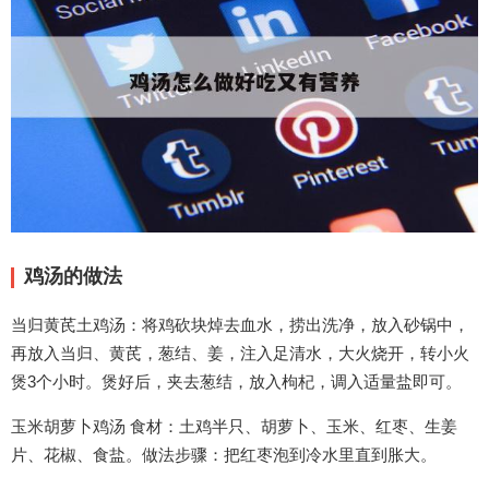
鸡汤的做法
当归黄芪土鸡汤：将鸡砍块焯去血水，捞出洗净，放入砂锅中，
再放入当归、黄芪，葱结、姜，注入足清水，大火烧开，转小火
煲3个小时。煲好后，夹去葱结，放入枸杞，调入适量盐即可。
玉米胡萝卜鸡汤 食材：土鸡半只、胡萝卜、玉米、红枣、生姜
片、花椒、食盐。做法步骤：把红枣泡到冷水里直到胀大。