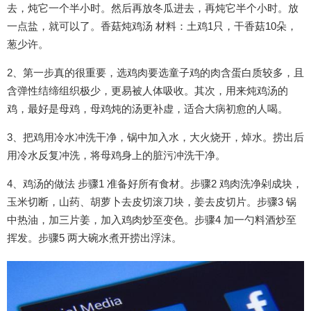
去，炖它一个半小时。然后再放冬瓜进去，再炖它半个小时。放
一点盐，就可以了。香菇炖鸡汤 材料：土鸡1只，干香菇10朵，
葱少许。
2、第一步真的很重要，选鸡肉要选童子鸡的肉含蛋白质较多，且
含弹性结缔组织极少，更易被人体吸收。其次，用来炖鸡汤的
鸡，最好是母鸡，母鸡炖的汤更补虚，适合大病初愈的人喝。
3、把鸡用冷水冲洗干净，锅中加入水，大火烧开，焯水。捞出后
用冷水反复冲洗，将母鸡身上的脏污冲洗干净。
4、鸡汤的做法 步骤1 准备好所有食材。步骤2 鸡肉洗净剁成块，
玉米切断，山药、胡萝卜去皮切滚刀块，姜去皮切片。步骤3 锅
中热油，加三片姜，加入鸡肉炒至变色。步骤4 加一勺料酒炒至
挥发。步骤5 两大碗水煮开捞出浮沫。