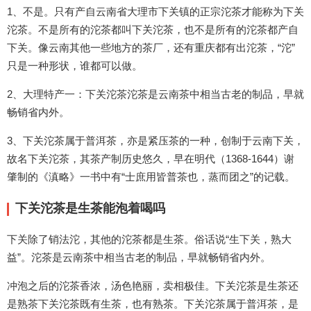
1、不是。只有产自云南省大理市下关镇的正宗沱茶才能称为下关
沱茶。不是所有的沱茶都叫下关沱茶，也不是所有的沱茶都产自
下关。像云南其他一些地方的茶厂，还有重庆都有出沱茶，“沱”
只是一种形状，谁都可以做。
2、大理特产一：下关沱茶沱茶是云南茶中相当古老的制品，早就
畅销省内外。
3、下关沱茶属于普洱茶，亦是紧压茶的一种，创制于云南下关，
故名下关沱茶，其茶产制历史悠久，早在明代（1368-1644）谢
肇制的《滇略》一书中有“士庶用皆普茶也，蒸而团之”的记载。
下关沱茶是生茶能泡着喝吗
下关除了销法沱，其他的沱茶都是生茶。俗话说“生下关，熟大
益”。沱茶是云南茶中相当古老的制品，早就畅销省内外。
冲泡之后的沱茶香浓，汤色艳丽，卖相极佳。下关沱茶是生茶还
是熟茶下关沱茶既有生茶，也有熟茶。下关沱茶属于普洱茶，是