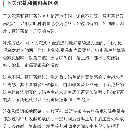
下关沱茶和普洱茶区别
下关沱茶和普洱茶的区别是产地不同、汤色不同等。普洱茶是云
南地区，采用大叶种晒青毛茶为原料，经过独特的工艺制成，因
此，普洱茶是个广泛的名词。
冲泡方法不同 下关沱茶：壶的选用最好是续温力强的、稍大(比
喝乌龙时大约两三倍)。控制茶量是相当重要的。细水高冲的降温
会减免酸味。以第二泡冲出香味为例，第三泡冲沸水，随便就
好，除非一定需要很高的温度。
汤色不同。普洱茶经过冲泡之后，汤色是橙黄明亮的，看起来有
种喜感，其中含有多种矿物质、咖啡碱等营业成分。下关沱茶的
汤色是红浓明亮的，汤色看起来比重庆沱茶更加鲜明，熟知沱茶
的人，看汤色就可以区别重庆沱茶和下关沱茶。
沱茶和普洱茶的区别：存放区别 普洱沱茶特有的品质和陈香是在
陈放过程中后发酵形成的，一定时间后普洱生茶中的主要化学成
分，茶多酚、氨基酸、糖类等各种物质之间发生变化，使得汤