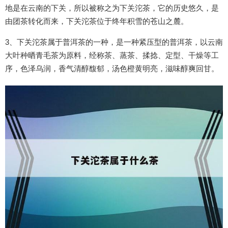
地是在云南的下关，所以被称之为下关沱茶，它的历史悠久，是
由团茶转化而来，下关沱茶位于终年积雪的苍山之麓。
3、下关沱茶属于普洱茶的一种，是一种紧压型的普洱茶，以云南
大叶种晒青毛茶为原料，经称茶、蒸茶、揉捻、定型、干燥等工
序，色泽乌润，香气清醇馥郁，汤色橙黄明亮，滋味醇爽回甘。