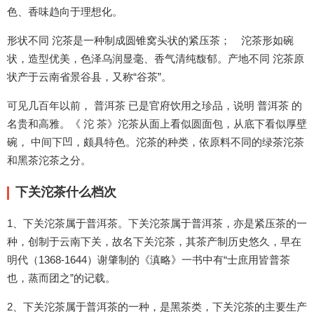
色、香味趋向于理想化。
形状不同 沱茶是一种制成圆锥窝头状的紧压茶； 沱茶形如碗
状，造型优美，色泽乌润显毫、香气清纯馥郁。产地不同 沱茶原
状产于云南省景谷县，又称“谷茶”。
可见几百年以前， 普洱茶 已是官府饮用之珍品，说明 普洱茶 的
名贵和高雅。《 沱 茶》沱茶从面上看似圆面包，从底下看似厚壁
碗， 中间下凹，颇具特色。沱茶的种类，依原料不同的绿茶沱茶
和黑茶沱茶之分。
下关沱茶什么档次
1、下关沱茶属于普洱茶。下关沱茶属于普洱茶，亦是紧压茶的一
种，创制于云南下关，故名下关沱茶，其茶产制历史悠久，早在
明代（1368-1644）谢肇制的《滇略》一书中有“士庶用皆普茶
也，蒸而团之”的记载。
2、下关沱茶属于普洱茶的一种，是黑茶类，下关沱茶的主要生产