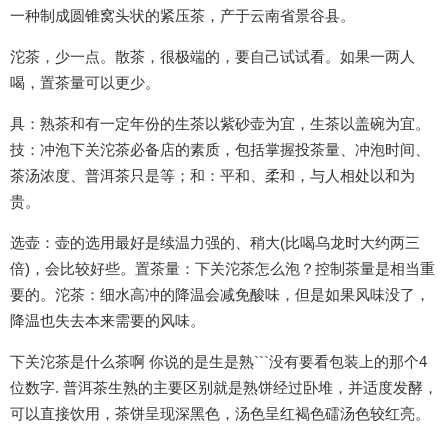
一种制成圆锥窝头状的紧压茶，产于云南省景谷县。
沱茶，少一点。散茶，很极端的，要自己试试看。如果一两人
喝，置茶量可以更少。
具：熟茶和有一定年份的生茶以紫砂壶为宜，生茶以盖碗为宜。
技：冲泡下关沱茶必备店的素质，包括掌握投茶量、冲泡时间、
茶汤浓度、普洱茶只是等；和：平和、柔和，与人相处以和为
贵。
选壶：壶的选用最好是续温力强的、稍大(比喝乌龙时大约两三
倍)，会比较好些。置茶量：下关沱茶怎么泡？控制茶量是相当重
要的。沱茶：细水高冲的降温会减免酸味，但是如果风味没了，
降温也失去本来需要的风味。
下关沱茶是什么茶啊 你说的是生是熟```没有要看包装上的那个4
位数字. 普洱茶生熟的主要区别就是熟饼经过卧堆，并适度发酵，
可以直接饮用，茶饼呈现深黑色，汤色呈红褐色礌汤色较红亮。