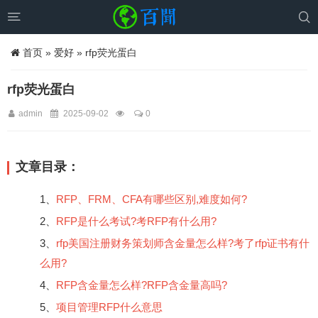


首页
»
爱好
» rfp荧光蛋白
rfp荧光蛋白
admin
2025-09-02
0
文章目录：
1、
RFP、FRM、CFA有哪些区别,难度如何?
2、
RFP是什么考试?考RFP有什么用?
3、
rfp美国注册财务策划师含金量怎么样?考了rfp证书有什
么用?
4、
RFP含金量怎么样?RFP含金量高吗?
5、
项目管理RFP什么意思