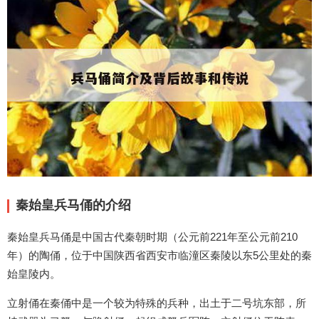
秦始皇兵马俑的介绍
秦始皇兵马俑是中国古代秦朝时期（公元前221年至公元前210
年）的陶俑，位于中国陕西省西安市临潼区秦陵以东5公里处的秦
始皇陵内。
立射俑在秦俑中是一个较为特殊的兵种，出土于二号坑东部，所