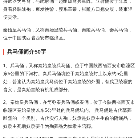
持武器为弓弩，与跪射俑一起组成弩兵军阵。立射俑位于阵表，
身着轻装战袍，束发挽髻，腰系革带，脚蹬方口翘尖履，装束轻
便灵活。
秦始皇兵马俑，又称秦始皇陵兵马俑、秦陵兵马俑、秦兵马俑，
位于中国陕西省西安市临潼区。
兵马俑简介50字
1、兵马俑，又称秦始皇陵兵马俑、位于中国陕西省西安市临潼区
东5公里的下河村。秦兵马俑坑位于秦始皇陵封土以东约5公里
处，普遍认为秦始皇兵马俑位于秦始皇陵的外围，有戍卫陵寝的
含义，是秦始皇陵有机组成部分。
2、秦始皇兵马俑，亦简称秦兵马俑或秦俑，位于今陕西省西安市
临潼区秦始皇陵以东5公里处的兵马俑坑内。 兵马俑是古代墓葬
雕塑的一个类别。古代实行人殉，奴隶是奴隶主生前的附属品，
奴隶主死后奴隶要作为殉葬品为奴隶主陪葬。