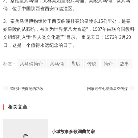
2、秦始皇兵马俑，又称秦始皇陵兵马俑、秦陵兵马俑、秦兵马
俑，位于中国陕西省西安市临潼区。
3、秦兵马俑博物馆位于西安临潼县秦始皇陵东15公里处，是秦
始皇陵的从葬坑，被誉为世界第八大奇迹”，1987年由联合国教科
文组织列入“世界人类文化遗产”目录。 重见天日：1973年3月29
日，这是一个值得永远纪念的日子。
标签：
兵马俑简介
兵马俑
背后
传说
简介
故事
苟杞叶瘦肉汤的功效
回家过年七部曲星空传媒
相关文章
小城故事多歌词曲简谱